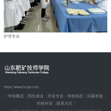
护理专业
https://www.hnzjw.com
|
学校概况
|
招生就业
|
开设专业
|
学校动态
|
问题答疑
|
学校环境
|
联系方式
|
山东肥矿技师学院是一所培养中高级技术工人的国家级重点技