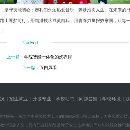
心，坚守技能初心；愿我们永远热爱音乐，奔赴滚烫人生。在未来的
道路上逐梦前行，用精湛技艺成就自我，用青春力量报效家国，让每
放！
The End
上一篇：
学院智能一体化的洗衣房
下一篇：
五四风采
况
|
招生就业
|
开设专业
|
学校动态
|
问题答疑
|
学校环境
|
联
师学院是一所培养中高级技术工人的国家级重点技工院校，国家级重点技
教学设施齐全，具有职业技能资质评价安全技术培训等功能的综合性职业