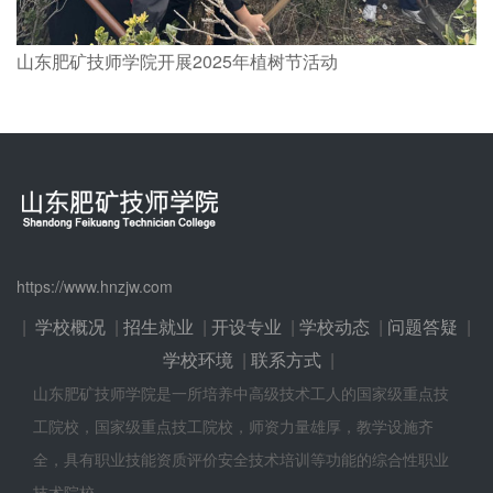
山东肥矿技师学院开展2025年植树节活动
https://www.hnzjw.com
|
学校概况
|
招生就业
|
开设专业
|
学校动态
|
问题答疑
|
学校环境
|
联系方式
|
山东肥矿技师学院是一所培养中高级技术工人的国家级重点技
工院校，国家级重点技工院校，师资力量雄厚，教学设施齐
全，具有职业技能资质评价安全技术培训等功能的综合性职业
技术院校。