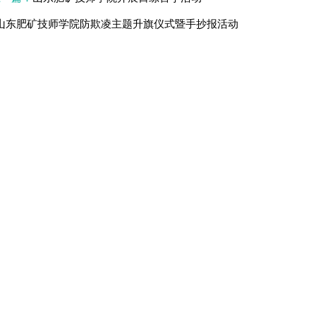
山东肥矿技师学院防欺凌主题升旗仪式暨手抄报活动